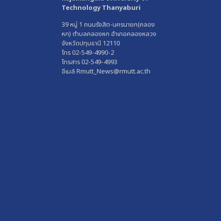
Technology Thanyaburi
39 หมู่ 1 ถนนรังสิต-นครนายก(คลอง
หก) ตำบลคลองหก อำเภอคลองหลวง
จังหวัดปทุมธานี 12110
โทร 02-549-4990-2
โทรสาร 02-549-4993
อีเมล์ Rmutt_News@rmutt.ac.th