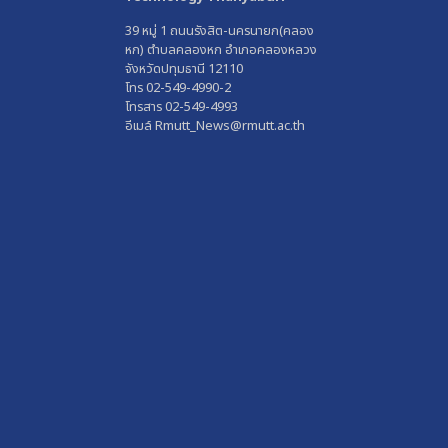
39 หมู่ 1 ถนนรังสิต-นครนายก(คลอง
หก) ตำบลคลองหก อำเภอคลองหลวง
จังหวัดปทุมธานี 12110
โทร 02-549-4990-2
โทรสาร 02-549-4993
อีเมล์ Rmutt_News@rmutt.ac.th