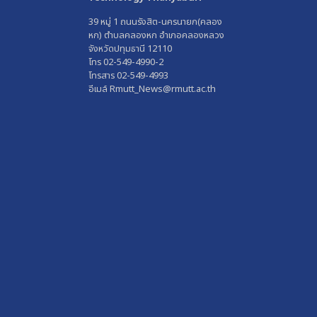
39 หมู่ 1 ถนนรังสิต-นครนายก(คลอง
หก) ตำบลคลองหก อำเภอคลองหลวง
จังหวัดปทุมธานี 12110
โทร 02-549-4990-2
โทรสาร 02-549-4993
อีเมล์ Rmutt_News@rmutt.ac.th