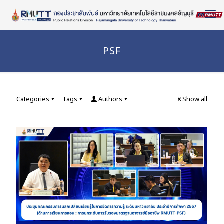
Skip
to
Content
PSF
Categories
Tags
Authors
Show all