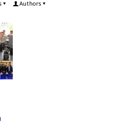
s
Authors
ล