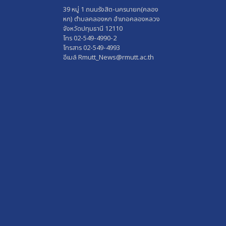
39 หมู่ 1 ถนนรังสิต-นครนายก(คลอง
หก) ตำบลคลองหก อำเภอคลองหลวง
จังหวัดปทุมธานี 12110
โทร 02-549-4990-2
โทรสาร 02-549-4993
อีเมล์ Rmutt_News@rmutt.ac.th