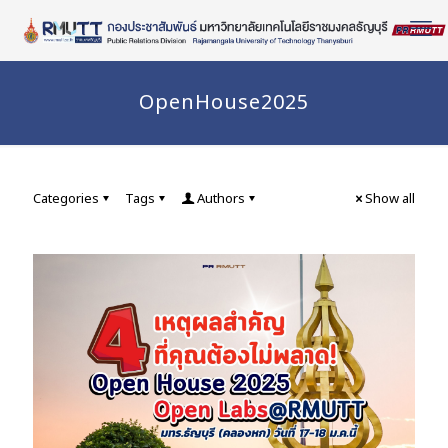
Skip
to
Content
OpenHouse2025
Categories
Tags
Authors
Show all