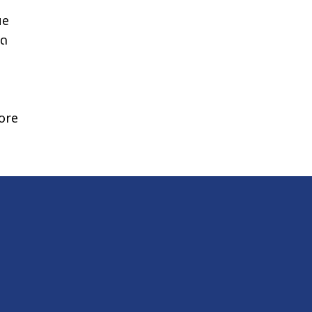
ue
ิด
ore