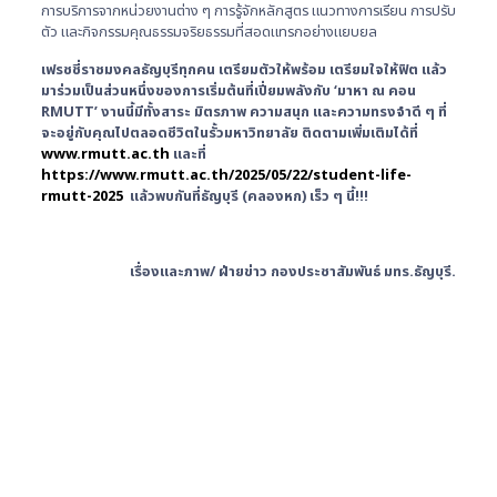
การบริการจากหน่วยงานต่าง ๆ การรู้จักหลักสูตร แนวทางการเรียน การปรับ
ตัว และกิจกรรมคุณธรรมจริยธรรมที่สอดแทรกอย่างแยบยล
เฟรชชี่ราชมงคลธัญบุรีทุกคน เตรียมตัวให้พร้อม เตรียมใจให้ฟิต แล้ว
มาร่วมเป็นส่วนหนึ่งของการเริ่มต้นที่เปี่ยมพลังกับ
‘มาหา ณ คอน
RMUTT’ งานนี้มีทั้งสาระ มิตรภาพ ความสนุก และความทรงจำดี ๆ ที่
จะอยู่กับคุณไปตลอดชีวิตในรั้วมหาวิทยาลัย ติดตามเพิ่มเติมได้ที่
www.rmutt.ac.th
และที่
https://www.rmutt.ac.th/2025/05/22/student-life-
rmutt-2025
แล้วพบกันที่ธัญบุรี (คลองหก) เร็ว ๆ นี้!!!
เรื่องและภาพ/ ฝ่ายข่าว กองประชาสัมพันธ์ มทร.ธัญบุรี.