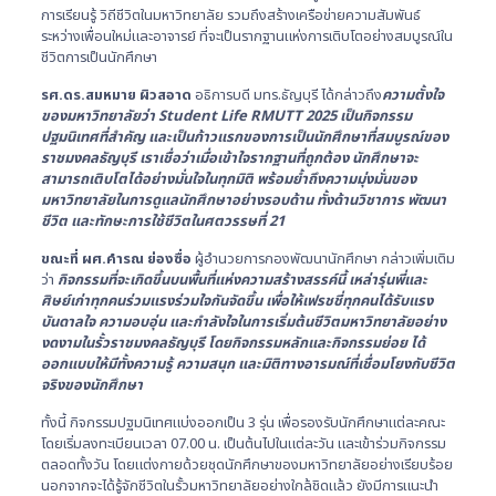
การเรียนรู้ วิถีชีวิตในมหาวิทยาลัย รวมถึงสร้างเครือข่ายความสัมพันธ์
ระหว่างเพื่อนใหม่และอาจารย์ ที่จะเป็นรากฐานแห่งการเติบโตอย่างสมบูรณ์ใน
ชีวิตการเป็นนักศึกษา
รศ.ดร.สมหมาย ผิวสอาด
อธิการบดี มทร.ธัญบุรี ได้กล่าวถึง
ความตั้งใจ
ของมหาวิทยาลัยว่า Student Life RMUTT 2025 เป็นกิจกรรม
ปฐมนิเทศที่สำคัญ และเป็นก้าวแรกของการเป็นนักศึกษาที่สมบูรณ์ของ
ราชมงคลธัญบุรี เราเชื่อว่าเมื่อเข้าใจรากฐานที่ถูกต้อง นักศึกษาจะ
สามารถเติบโตได้อย่างมั่นใจในทุกมิติ พร้อมย้ำถึงความมุ่งมั่นของ
มหาวิทยาลัยในการดูแลนักศึกษาอย่างรอบด้าน ทั้งด้านวิชาการ พัฒนา
ชีวิต และทักษะการใช้ชีวิตในศตวรรษที่ 21
ขณะที่ ผศ.คำรณ ย่องซื่อ
ผู้อำนวยการกองพัฒนานักศึกษา กล่าวเพิ่มเติม
ว่า
กิจกรรมที่จะเกิดขึ้นบนพื้นที่แห่งความสร้างสรรค์นี้ เหล่ารุ่นพี่และ
ศิษย์เก่าทุกคนร่วมแรงร่วมใจกันจัดขึ้น เพื่อให้เฟรชชี่ทุกคนได้รับแรง
บันดาลใจ ความอบอุ่น และกำลังใจในการเริ่มต้นชีวิตมหาวิทยาลัยอย่าง
งดงามในรั้วราชมงคลธัญบุรี โดยกิจกรรมหลักและกิจกรรมย่อย ได้
ออกแบบให้มีทั้งความรู้ ความสนุก และมิติทางอารมณ์ที่เชื่อมโยงกับชีวิต
จริงของนักศึกษา
ทั้งนี้ กิจกรรมปฐมนิเทศแบ่งออกเป็น 3 รุ่น เพื่อรองรับนักศึกษาแต่ละคณะ
โดยเริ่มลงทะเบียนเวลา 07.00 น. เป็นต้นไปในแต่ละวัน และเข้าร่วมกิจกรรม
ตลอดทั้งวัน โดยแต่งกายด้วยชุดนักศึกษาของมหาวิทยาลัยอย่างเรียบร้อย
นอกจากจะได้รู้จักชีวิตในรั้วมหาวิทยาลัยอย่างใกล้ชิดแล้ว ยังมีการแนะนำ