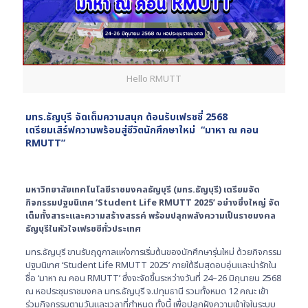
Hello RMUTT
มทร.ธัญบุรี จัดเต็มความสนุก ต้อนรับเฟรชชี่ 2568
เตรียมเสิร์ฟความพร้อมสู่ชีวิตนักศึกษาใหม่ “มาหา ณ คอน
RMUTT”
มหาวิทยาลัยเทคโนโลยีราชมงคลธัญบุรี (มทร.ธัญบุรี) เตรียมจัด
กิจกรรมปฐมนิเทศ
‘Student Life RMUTT 2025’ อย่างยิ่งใหญ่ จัด
เต็มทั้งสาระและความสร้างสรรค์ พร้อมปลุกพลังความเป็นราชมงคล
ธัญบุรีในหัวใจเฟรชชีทั่วประเทศ
มทร.ธัญบุรี ขานรับฤดูกาลแห่งการเริ่มต้นของนักศึกษารุ่นใหม่ ด้วยกิจกรรม
ปฐมนิเทศ ‘Student Life RMUTT 2025’ ภายใต้ธีมสุดอบอุ่นและน่ารักใน
ชื่อ ‘มาหา ณ คอน RMUTT’ ซึ่งจะจัดขึ้นระหว่างวันที่ 24–26 มิถุนายน 2568
ณ หอประชุมราชมงคล มทร.ธัญบุรี จ.ปทุมธานี รวมทั้งหมด 12 คณะ เข้า
ร่วมกิจกรรมตามวันและเวลาที่กำหนด ทั้งนี้ เพื่อปลูกฝังความเข้าใจในระบบ