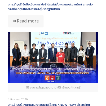
มทร.ธัญบุรี จับมือเซ็นเตอร์ฟอร์โปรเฟสชั่นแนลแอสเซสเม้นท์ ยกระดับ
ภาษาอังกฤษและสมรรถนะสู่มาตรฐานสากล
Read more
พิธีลงนามสัญญาอนุญาตใช้สิทธิในองค์ความรู้
3 สิงหาคม, 2026
มทร.ธัญบุรี ลงนามสัญญาอนุญาตใช้สิทธิ KNOW-HOW Licensing