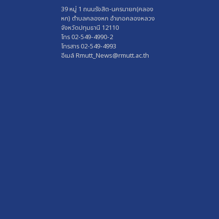
39 หมู่ 1 ถนนรังสิต-นครนายก(คลอง
หก) ตำบลคลองหก อำเภอคลองหลวง
จังหวัดปทุมธานี 12110
โทร 02-549-4990-2
โทรสาร 02-549-4993
อีเมล์ Rmutt_News@rmutt.ac.th