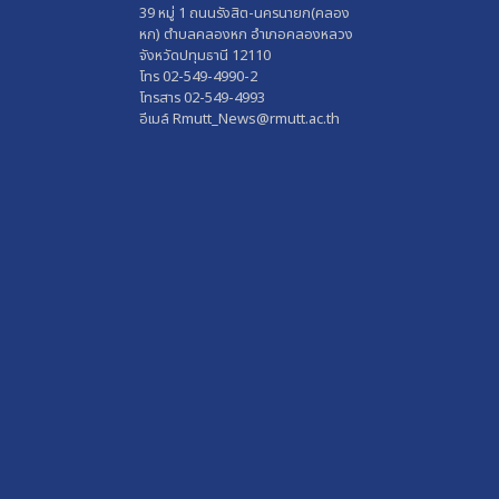
39 หมู่ 1 ถนนรังสิต-นครนายก(คลอง
หก) ตำบลคลองหก อำเภอคลองหลวง
จังหวัดปทุมธานี 12110
โทร 02-549-4990-2
โทรสาร 02-549-4993
อีเมล์ Rmutt_News@rmutt.ac.th