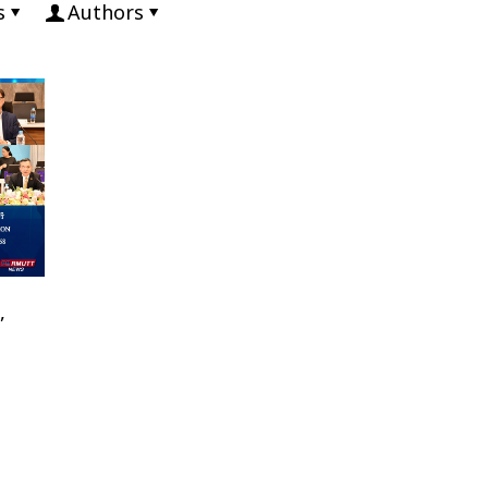
s
Authors
,