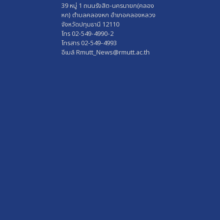
39 หมู่ 1 ถนนรังสิต-นครนายก(คลอง
หก) ตำบลคลองหก อำเภอคลองหลวง
จังหวัดปทุมธานี 12110
โทร 02-549-4990-2
โทรสาร 02-549-4993
อีเมล์ Rmutt_News@rmutt.ac.th