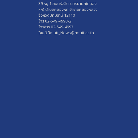
39 หมู่ 1 ถนนรังสิต-นครนายก(คลอง
หก) ตำบลคลองหก อำเภอคลองหลวง
จังหวัดปทุมธานี 12110
โทร 02-549-4990-2
โทรสาร 02-549-4993
อีเมล์ Rmutt_News@rmutt.ac.th