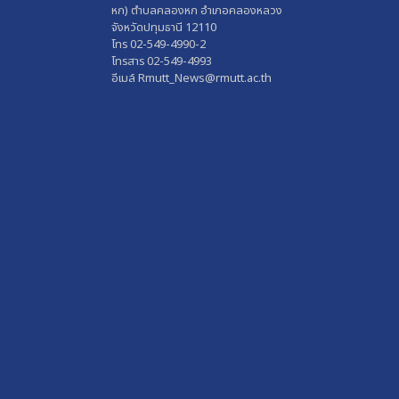
หก) ตำบลคลองหก อำเภอคลองหลวง
จังหวัดปทุมธานี 12110
โทร 02-549-4990-2
โทรสาร 02-549-4993
อีเมล์ Rmutt_News@rmutt.ac.th