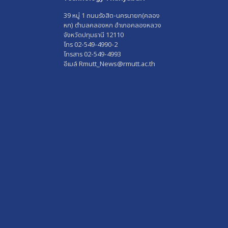
39 หมู่ 1 ถนนรังสิต-นครนายก(คลอง
หก) ตำบลคลองหก อำเภอคลองหลวง
จังหวัดปทุมธานี 12110
โทร 02-549-4990-2
โทรสาร 02-549-4993
อีเมล์ Rmutt_News@rmutt.ac.th