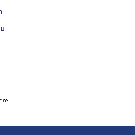
ด
ิม
ore