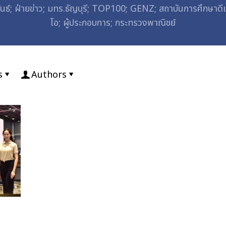
์; ฝ่ายข่าว; มทร.ธัญบุรี; TOP100; GENZ; สถาบันการศึกษาดีเด่น;
โอ; ผู้ประกอบการ; กระทรวงพาณิชย์
s
Authors