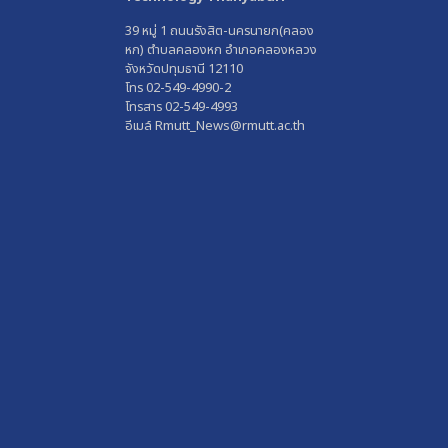
39 หมู่ 1 ถนนรังสิต-นครนายก(คลอง
หก) ตำบลคลองหก อำเภอคลองหลวง
จังหวัดปทุมธานี 12110
โทร 02-549-4990-2
โทรสาร 02-549-4993
อีเมล์ Rmutt_News@rmutt.ac.th