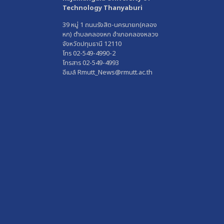
Technology Thanyaburi
39 หมู่ 1 ถนนรังสิต-นครนายก(คลอง
หก) ตำบลคลองหก อำเภอคลองหลวง
จังหวัดปทุมธานี 12110
โทร 02-549-4990-2
โทรสาร 02-549-4993
อีเมล์ Rmutt_News@rmutt.ac.th