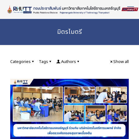
Skip
to
Content
มิตรไมตรี
Categories
Tags
Authors
Show all