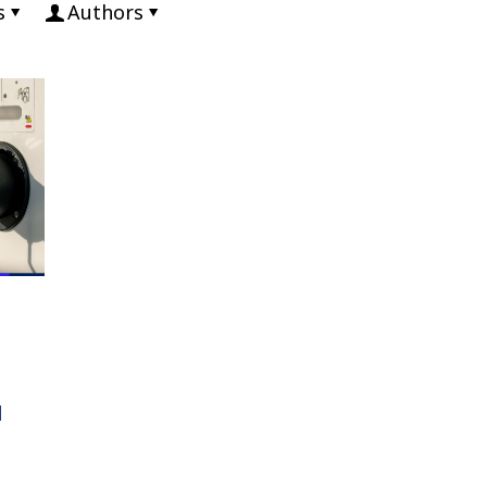
s
Authors
น