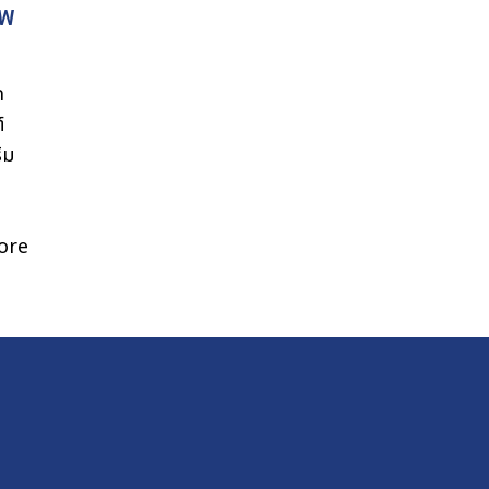
ีพ
ด
์
ิม
ore