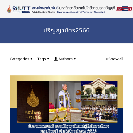
Skip
to
Content
ปริญญาบัตร2566
Categories
Tags
Authors
Show all