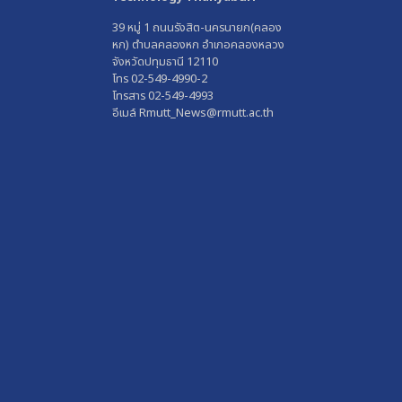
39 หมู่ 1 ถนนรังสิต-นครนายก(คลอง
หก) ตำบลคลองหก อำเภอคลองหลวง
จังหวัดปทุมธานี 12110
โทร 02-549-4990-2
โทรสาร 02-549-4993
อีเมล์ Rmutt_News@rmutt.ac.th