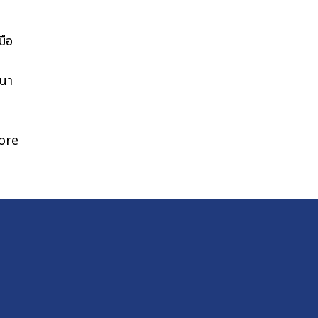
มือ
ฒนา
ore