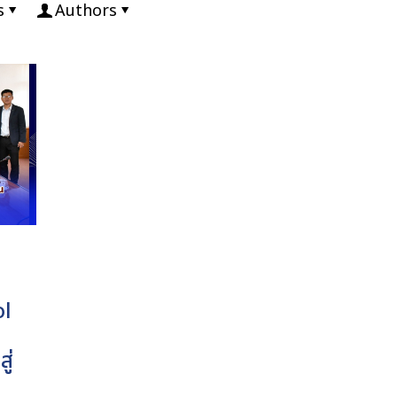
s
Authors
ol
ู่