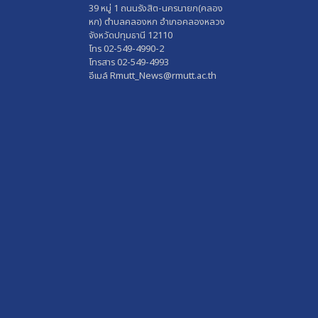
39 หมู่ 1 ถนนรังสิต-นครนายก(คลอง
หก) ตำบลคลองหก อำเภอคลองหลวง
จังหวัดปทุมธานี 12110
โทร 02-549-4990-2
โทรสาร 02-549-4993
อีเมล์ Rmutt_News@rmutt.ac.th