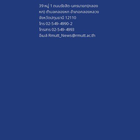
39 หมู่ 1 ถนนรังสิต-นครนายก(คลอง
หก) ตำบลคลองหก อำเภอคลองหลวง
จังหวัดปทุมธานี 12110
โทร 02-549-4990-2
โทรสาร 02-549-4993
อีเมล์ Rmutt_News@rmutt.ac.th