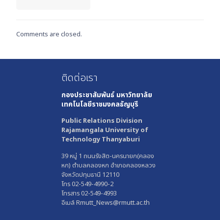
Comments are closed.
ติดต่อเรา
กองประชาสัมพันธ์
มหาวิทยาลัย
เทคโนโลยีราชมงคลธัญบุรี
Public Relations Division
Rajamangala University of
Technology Thanyaburi
39 หมู่ 1 ถนนรังสิต-นครนายก(คลอง
หก) ตำบลคลองหก อำเภอคลองหลวง
จังหวัดปทุมธานี 12110
โทร 02-549-4990-2
โทรสาร 02-549-4993
อีเมล์ Rmutt_News@rmutt.ac.th