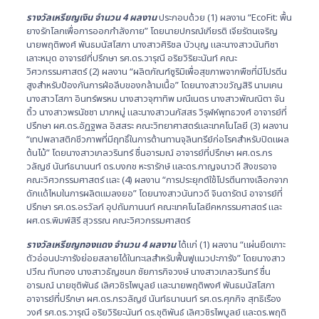
รางวัลเหรียญเงิน จำนวน
4 ผลงาน
ประกอบด้วย (1) ผลงาน “EcoFit: พื้น
ยางรักโลกเพื่อการออกกำลังกาย” โดยนายปกรณ์เกียรติ เจียรัตนเจริญ
นายพฤติพงศ์ พันธมนัสโสภา นางสาวศิริชล บัวบุญ และนางสาวนันทิชา
เลาะหมุด อาจารย์ที่ปรึกษา รศ.ดร.วารุณี อริยวิริยะนันท์ คณะ
วิศวกรรมศาสตร์ (2) ผลงาน “ผลิตภัณฑ์ซูริมิเพื่อสุขภาพจากพืชที่มีโปรตีน
สูงสำหรับป้องกันการฝ่อลีบของกล้ามเนื้อ” โดยนางสาวขวัญสิริ นามเคน
นางสาวโสภา อินทร์พรหม นางสาวจุฑาทิพ มณีเนตร นางสาวพัณณิตา จัน
ติ้ว นางสาวพรนัชชา มากหมู่ และนางสาวนภัสสร วิรุฬห์พุทธวงศ์ อาจารย์ที่
ปรึกษา ผศ.ดร.อัฏฐพล อิสสระ คณะวิทยาศาสตร์และเทคโนโลยี (3) ผลงาน
“เทปพลาสติกชีวภาพที่มีฤทธิ์ในการต้านทานจุลินทรีย์ก่อโรคสำหรับปิดแผล
ต้นไม้” โดยนางสาวเกลวรินทร์ ชื่นอารมณ์ อาจารย์ที่ปรึกษา ผศ.ดร.ภร
วลัญช์ นันท์ธนานนท์ ดร.บงกช หะรารักษ์ และดร.กาญจนาวดี สิงขรอาจ
คณะวิศวกรรมศาสตร์ และ (4) ผลงาน “การประยุกต์ใช้โปรตีนทางเลือกจาก
ดักแด้ไหมในการผลิตแมลงยอ” โดยนางสาวนันทวดี จินดารัตน์ อาจารย์ที่
ปรึกษา รศ.ดร.อรวัลภ์ อุปถัมภานนท์ คณะเทคโนโลยีคหกรรมศาสตร์ และ
ผศ.ดร.พิมพ์สิรี สุวรรณ คณะวิศวกรรมศาสตร์
รางวัลเหรียญทองแดง จำนวน 4 ผลงาน
ได้แก่ (1) ผลงาน “แผ่นยึดเกาะ
ตัวอ่อนปะการังย่อยสลายได้ในทะเลสำหรับฟื้นฟูแนวปะการัง” โดยนางสาว
ปวีณ ทับทอง นางสาวธัญชนก ชัยการกิจวงษ์ นางสาวเกลวรินทร์ ชื่น
อารมณ์ นายชุติพันธ์ เลิศวชิรไพบูลย์ และนายพฤติพงศ์ พันธมนัสโสภา
อาจารย์ที่ปรึกษา ผศ.ดร.ภรวลัญช์ นันท์ธนานนท์ รศ.ดร.ศุภกิจ สุทธิเรือง
วงศ์ รศ.ดร.วารุณี อริยวิริยะนันท์ ดร.ชุติพันธ์ เลิศวชิรไพบูลย์ และดร.พฤติ