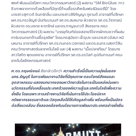
พงศ์ พันธมนัสโสภา คณะวิศวกรรมศาสตร์ (2) ผลงาน “SM BioGlue: กาว
ชีวภาพจากกากถั่วเหลืองที่มีฤทธิ์ต้านเชื้อราสำหรับเฟอร์นิเจอร์ไม้” โดย
นางสาวสุภาวดี อินทร์กลิ่น และนางสาวสิริกัญญา ภูงามดี อาจารย์ที่ปรึกษา
ผศ.ดร.ภรวลัญช์ นันท์ธนานนท์ รศ.ดร.สมหมาย ผิวสอาด รศ.ดร.วีราภรณ์
ผิวสอาด ดร.บงกช หะรารักษ์ และดร.กาญจนาวดี สิงขรอาจ คณะ
วิศวกรรมศาสตร์ (3) ผลงาน “บรรจุภัณฑ์ย่อยสลายได้จากผักตบชวาที่ผสม
คาร์บอนดอทต้านเชื้อจุลชีพ” โดยนางสุมัยดา เจ๊ะอุบง และนางสาวอัสมา หมิ
นหมาน อาจารย์ที่ปรึกษา รศ.ดร.กนกอร เวชกรณ์ และดร.ธนกร แสงทวีสิน
คณะวิทยาศาสตร์และเทคโนโลยี และ (4) ผลงาน “เนื้อปลาเทียม” โดยนาง
สาวโสภิต พุดแจงงาม อาจารย์ที่ปรึกษา รศ.ดร.อรวัลภ์ อุปถัมภานนท์ คณะ
เทคโนโลยีคหกรรมศาสตร์
ศ.ดร.กฤษณ์ชนม์
ยังกล่าวอีกว่า
ความสำเร็จนี้เป็นความมุ่งมั่นของ
มทร.ธัญบุรี ในการพัฒนางานวิจัยที่มีคุณภาพ ตอบโจทย์สังคมและ
อุตสาหกรรม แสดงบทบาทของมหาวิทยาลัยในการเป็นแหล่งบ่มเพาะ
นวัตกรรมที่ขับเคลื่อนประเทศด้วยองค์ความรู้และเทคโนโลยีเพื่อความ
ยั่งยืน โดยเฉพาะการสร้างงานวิจัยที่เน้นการใช้ประโยชน์จาก
ทรัพยากรธรรมชาติและวัสดุเหลือใช้ให้เกิดมูลค่าเพิ่ม พร้อมทั้งเป็นมิตร
ต่อสิ่งแวดล้อม ซึ่งสอดคล้องกับนโยบายการพัฒนาประเทศอย่างยั่งยืน.