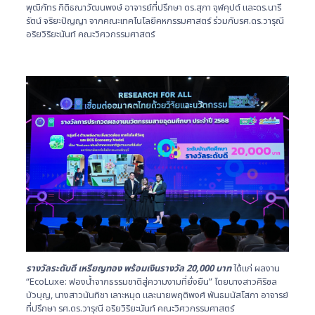
พุฒิภัทร กิติธณาวัฒนพงษ์ อาจารย์ที่ปรึกษา ดร.สุภา จุฬคุปต์ และดร.นารี
รัตน์ จริยะปัญญา จากคณะเทคโนโลยีคหกรรมศาสตร์ ร่วมกับรศ.ดร.วารุณี
อริยวิริยะนันท์ คณะวิศวกรรมศาสตร์
รางวัลระดับดี เหรียญทอง พร้อมเงินรางวัล
20,000 บาท
ได้แก่ ผลงาน
“EcoLuxe: ฟองน้ำจากธรรมชาติสู่ความงามที่ยั่งยืน” โดยนางสาวศิริชล
บัวบุญ, นางสาวนันทิชา เลาะหมุด และนายพฤติพงศ์ พันธมนัสโสภา อาจารย์
ที่ปรึกษา รศ.ดร.วารุณี อริยวิริยะนันท์ คณะวิศวกรรมศาสตร์