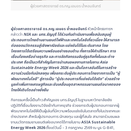
ผู้ช่วยศาสตราจารย์ ดร.ภญ.เอมอร น้ำหอมจันทร์
ผู้ช่วยศาสตราจารย์ ดร.ภญ.เอมอร น้ำหอมจันทร์
หัวหน้าโครงการฯ
กล่าวว่า
NIA และ มทร.ธัญบุรี ได้ร่วมกันดำเนินงานเพื่อสนับสนุนผู้
ประกอบการไทยด้านยานยนต์ไฟฟ้าและเทคโนโลยีเกี่ยวเนื่อง ให้สามารถ
ต่อยอดนวัตกรรมสู่เชิงพาณิชย์และแข่งขันได้ในระดับสากล โดย
โครงการได้เตรียมความพร้อมอย่างรอบด้าน ทั้งการให้คำปรึกษา การ
เชื่อมโยงเครือข่ายธุรกิจ และการจัดกิจกรรมจับคู่ธุรกิจทั้งในและต่าง
ประเทศ ถือเป็นเวทีสำคัญในการนำเสนอผลงานภายในงาน Asia
Sustainable Energy Week 2026 และเป็นโอกาสอันดีในการสร้าง
ความร่วมมือกับนักลงทุน เพื่อยกระดับผู้ประกอบการไทยจากการเป็น “ผู้
พัฒนาเทคโนโลยี” สู่การเป็น “ผู้ประกอบการที่แข่งขันได้จริง” ช่วยสร้าง
มูลค่าเพิ่มทางเศรษฐกิจและขับเคลื่อนอุตสาหกรรมยานยนต์อนาคตของ
ไทยให้เติบโตอย่างยั่งยืน
กิจกรรมครั้งนี้เป็นก้าวสำคัญของ มทร.ธัญบุรี ในฐานะมหาวิทยาลัยเชิง
ปฏิบัติที่เชื่อมโยงงานวิจัยเข้ากับภาคธุรกิจ ช่วยยกระดับผู้ประกอบการจากผู้
พัฒนาเทคโนโลยีให้เป็นผู้เล่นที่มีความพร้อมแข่งขันในตลาดทั้งในประเทศและ
ต่างประเทศ สำหรับผู้ประกอบการ นักลงทุน และผู้ที่สนใจ สามารถร่วมชมผล
งานนวัตกรรมยานยนต์แห่งอนาคตได้ภายในงาน
ASIA Sustainable
Energy Week 2026
ตั้งแต่วันนี้ – 3 กรกฎาคม 2569 ณ บูธ G-B41,