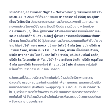
ไฮไลต์สำคัญคือ
Dinner Night – Networking Business NEXT-
MOBILITY 2026
ซึ่งได้รับเกียรติจาก
ศาสตราจารย์ (วิจัย) ดร.ชุติมา
เอี่ยมโชติชวลิต
ประธานคณะกรรมการนวัตกรรมแห่งชาติ และกรรมการ
กองทุนส่งเสริมงานวิจัย มทร.ธัญบุรี เป็นประธานเปิดงาน พร้อมด้วย
ดร.กริชผกา บุญเฟื่อง
ผู้อำนวยการสำนักงานนวัตกรรมแห่งชาติ และ
รศ.ดร.เกียรติศักดิ์ แสงประดิษฐ์ ผู้อำนวยการสถาบันวิจัยและพัฒนา
เข้าร่วม
โดยเปิดเวทีให้ 10 ผู้ประกอบการนวัตกรรมยานยนต์ไฟฟ้าชั้นนำของ
ไทย ได้แก่
บริษัท เอเจ แอดวานซ์ เทคโนโลยี จำกัด (มหาชน),
บริษัท นู
โวพลัส จำกัด,
บริษัท เรน่า โรโบเทค จำกัด,
บริษัท เน็กซ์เทียร์ จำกัด,
บริษัท บางกอก อินโนเวชั่น เทคโนโลยี จำกัด,
บริษัท อินฟิไลท์ จำกัด,
บริษัท ไอ.โอ.เทคนิค จำกัด,
บริษัท ไทย อะชิเทค จำกัด,
บริษัท บลูสโตน
จำกัด และบริษัท ไอออนเน็กซ์ (ไทยแลนด์) จำกัด
นำเสนอเทคโนโลยี
พร้อมใช้งานจริงต่อพันธมิตรและนักลงทุน
นวัตกรรมที่จัดแสดงมีความโดดเด่นทั้งในด้านประสิทธิภาพและความ
ปลอดภัย ครอบคลุมโซลูชันด้านรถไฟฟ้าเพื่อการเกษตร, แพลตฟอร์มสลับ
แบตเตอรี่อัจฉริยะ (Battery Swapping), ระบบควบคุมยานยนต์ไฟฟ้า 3-
in-1, เครื่องชาร์จรถไฟฟ้าพกพา รวมถึงระบบบริหารจัดการที่จอดรถด้วย
เทคโนโลยี AI ซึ่งล้วนเป็นกลไกสำคัญในการพัฒนาระบบนิเวศยานยนต์และ
พลังงานสะอาดของประเทศ